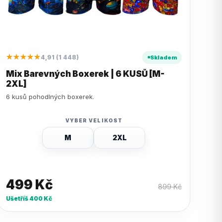
★★★★★
4,91 (1 448)
Skladem
Mix Barevných Boxerek | 6 KUSŮ [M-
2XL]
6 kusů pohodlných boxerek.
VYBER VELIKOST
M
2XL
499
Kč
899
Kč
Ušetříš
400
Kč