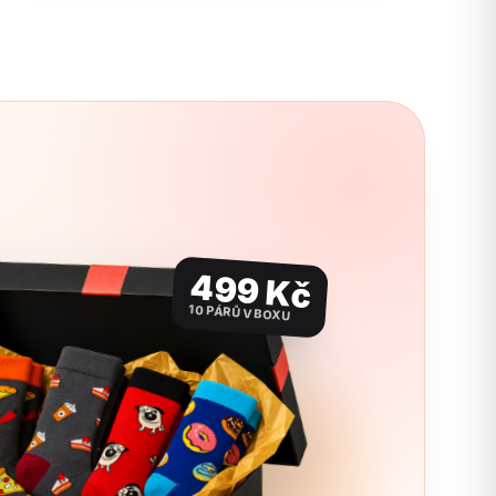
499 Kč
10 PÁRŮ V BOXU