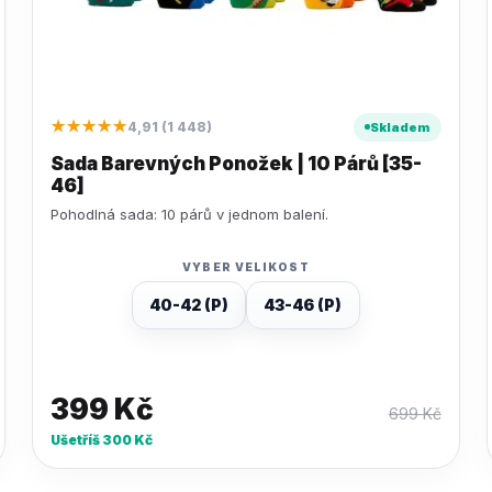
★★★★★
4,91 (1 448)
Skladem
Sada Barevných Ponožek | 10 Párů [35-
46]
Pohodlná sada: 10 párů v jednom balení.
VYBER VELIKOST
40-42 (P)
43-46 (P)
399
Kč
699
Kč
Ušetříš
300
Kč