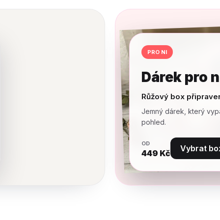
PRO NI
Dárek pro n
Růžový box připrave
Jemný dárek, který vyp
pohled.
OD
Vybrat bo
449
Kč