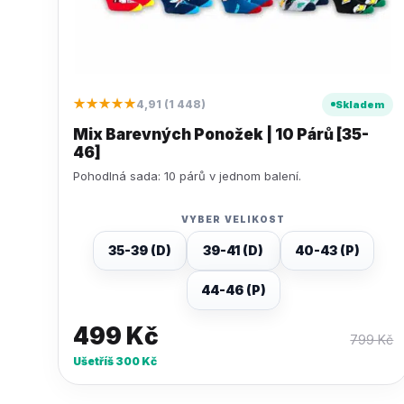
★★★★★
4,91 (1 448)
Skladem
Mix Barevných Ponožek | 10 Párů [35-
46]
Pohodlná sada: 10 párů v jednom balení.
VYBER VELIKOST
35-39 (D)
39-41 (D)
40-43 (P)
44-46 (P)
499
Kč
799
Kč
Ušetříš
300
Kč