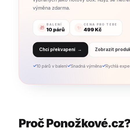
výměna zdarma.
BALENÍ
CENA PRO TEBE
🎁
✨
10 párů
499 Kč
Chci překvapení
→
Zobrazit produ
✓
✓
✓
10 párů v balení
Snadná výměna
Rychlá expe
Proč Ponožkové.cz