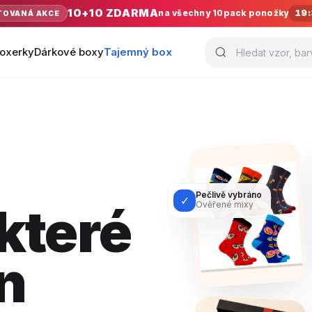
10+10 ZDARMA
na všechny 10pack ponožky
19:
TOVANÁ AKCE
oxerky
Dárkové boxy
Tajemný box
Pečlivě vybráno
✓
které
Ověřené mixy
n