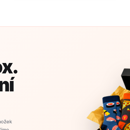
x.
ní
nožek
fíme,