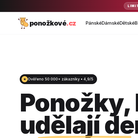
LIMI
ponožkové
.cz
Pánské
Dámské
Dětské
B
★
Ověřeno 50 000+ zákazníky • 4,9/5
Ponožky, 
udělají de