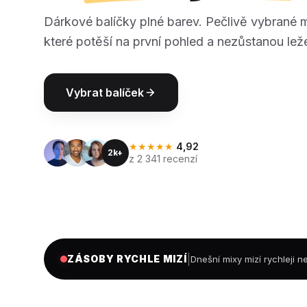
Dárkové balíčky plné barev. Pečlivě vybrané 
které potěší na první pohled a nezůstanou leže
Vybrat balíček
★★★★★
4,92
2k+
z 2 341 recenzí
|
ZÁSOBY RYCHLE MIZÍ
Dnešní mixy mizí rychleji 