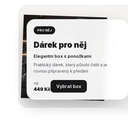
PRO NĚJ
Dárek pro něj
Elegantní box s ponožkami
Praktický dárek, který působí čistě a je
rovnou připravený k předání.
OD
Vybrat box
449
Kč