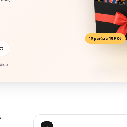
10 párů za 499 Kč
kt
dice
?