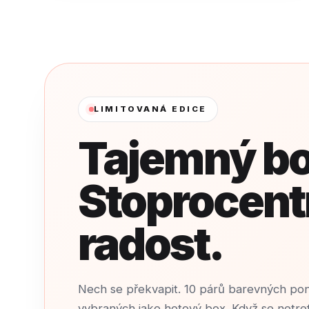
LIMITOVANÁ EDICE
Tajemný bo
Stoprocent
radost.
Nech se překvapit. 10 párů barevných po
vybraných jako hotový box. Když se netre