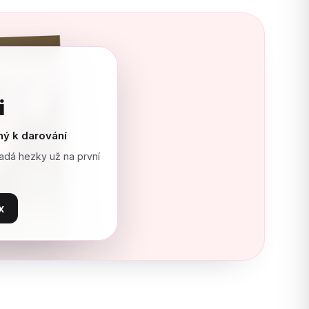
i
ný k darování
adá hezky už na první
x