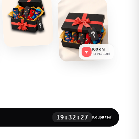
100 dní
♥
na vrácení
19:32:25
Koupit teď