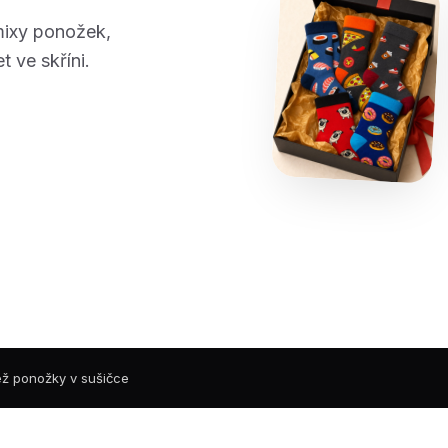
mixy ponožek,
t ve skříni.
než ponožky v sušičce