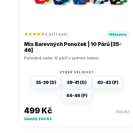
★★★★★
4,91 (1 448)
Skladem
Mix Barevných Ponožek | 10 Párů [35-
46]
Pohodlná sada: 10 párů v jednom balení.
VYBER VELIKOST
35-39 (D)
39-41 (D)
40-43 (P)
44-46 (P)
499
Kč
799
Kč
Ušetříš
300
Kč