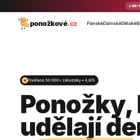
LIMI
ponožkové
.cz
Pánské
Dámské
Dětské
B
★
Ověřeno 50 000+ zákazníky • 4,9/5
Ponožky, 
udělají de