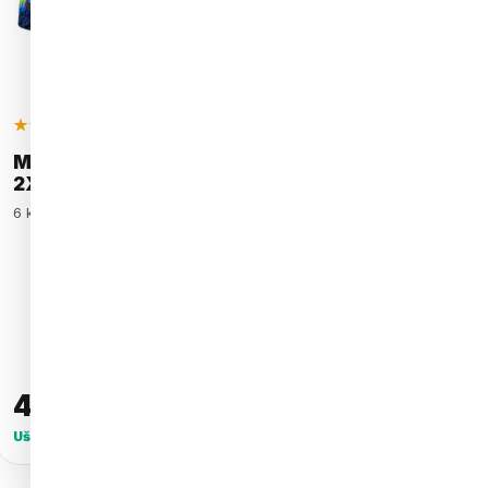
★★★★★
4,91 (1 448)
Skladem
Mix Barevných Boxerek | 6 KUSŮ [M-
2XL]
6 kusů pohodlných boxerek.
VYBER VELIKOST
M
2XL
499
Kč
899
Kč
Ušetříš
400
Kč