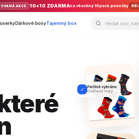
10+10 ZDARMA
na všechny 10pack ponožky
09:
TOVANÁ AKCE
oxerky
Dárkové boxy
Tajemný box
Pečlivě vybráno
✓
které
Ověřené mixy
n