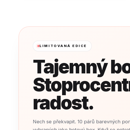
LIMITOVANÁ EDICE
Tajemný bo
Stoprocent
radost.
Nech se překvapit. 10 párů barevných po
vybraných jako hotový box. Když se netre