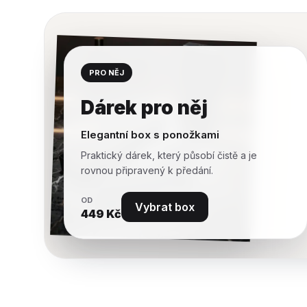
PRO NĚJ
Dárek pro něj
Elegantní box s ponožkami
Praktický dárek, který působí čistě a je
rovnou připravený k předání.
OD
Vybrat box
449
Kč