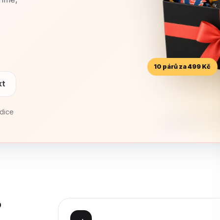
10 párů za 499 Kč
kt
dice
?