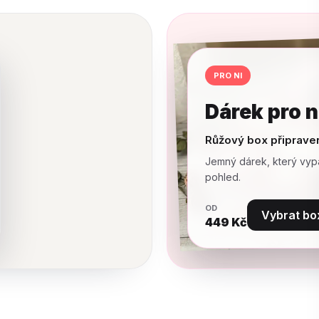
PRO NI
Dárek pro n
Růžový box připrave
Jemný dárek, který vyp
pohled.
OD
Vybrat bo
449
Kč