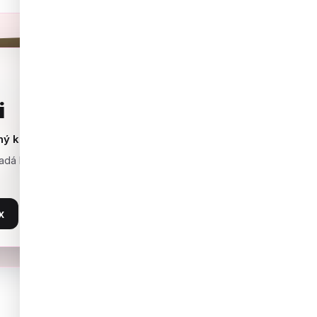
i
ný k darování
adá hezky už na první
x