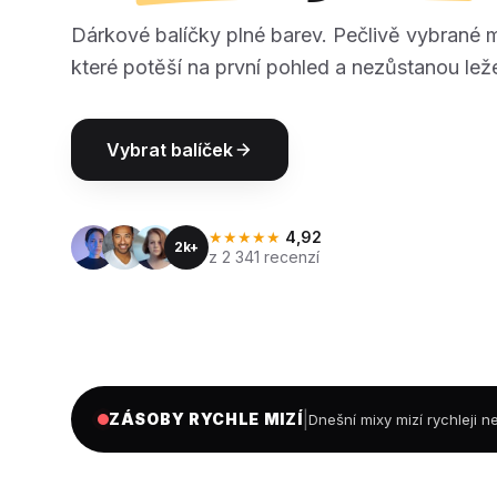
Dárkové balíčky plné barev. Pečlivě vybrané 
které potěší na první pohled a nezůstanou leže
Vybrat balíček
★★★★★
4,92
2k+
z 2 341 recenzí
|
ZÁSOBY RYCHLE MIZÍ
Dnešní mixy mizí rychleji 