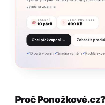
výměna zdarma.
BALENÍ
CENA PRO TEBE
🎁
✨
10 párů
499 Kč
Chci překvapení
→
Zobrazit produ
✓
✓
✓
10 párů v balení
Snadná výměna
Rychlá expe
Proč Ponožkové.cz