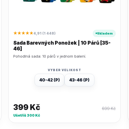
★★★★★
4,91 (1 448)
Skladem
Sada Barevných Ponožek | 10 Párů [35-
46]
Pohodlná sada: 10 párů v jednom balení.
VYBER VELIKOST
40-42 (P)
43-46 (P)
399
Kč
699
Kč
Ušetříš
300
Kč