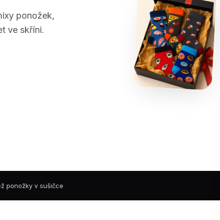
mixy ponožek,
t ve skříni.
než ponožky v sušičce