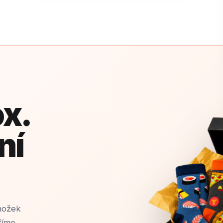
x.
ní
nožek
fíme,