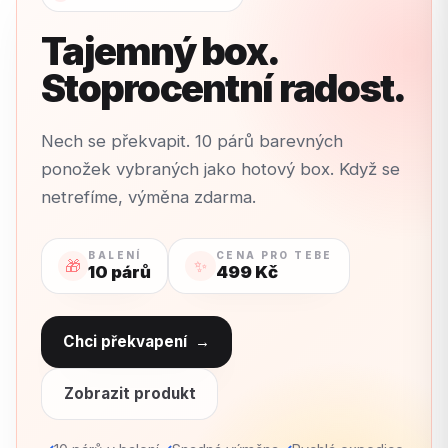
Tajemný box.
Stoprocentní radost.
Nech se překvapit. 10 párů barevných
ponožek vybraných jako hotový box. Když se
netrefíme, výměna zdarma.
BALENÍ
CENA PRO TEBE
🎁
✨
10 párů
499 Kč
Chci překvapení
→
Zobrazit produkt