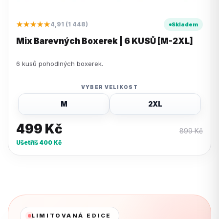
★★★★★
4,91 (1 448)
Skladem
Mix Barevných Boxerek | 6 KUSŮ [M-2XL]
6 kusů pohodlných boxerek.
VYBER VELIKOST
M
2XL
499
Kč
899
Kč
Ušetříš
400
Kč
LIMITOVANÁ EDICE