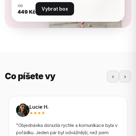
OD
Vybrat box
449
Kč
Co píšete vy
‹
›
Lucie H.
★★★★
"Objednávka dorazila rychle a komunikace byla v
pořádku. Jeden pár byl odvážnější, než jsem