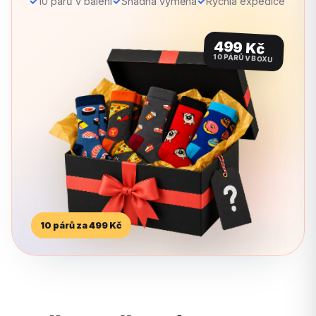
✓
✓
✓
10 párů v balení
Snadná výměna
Rychlá expedice
499 Kč
10 PÁRŮ V BOXU
10 párů za 499 Kč