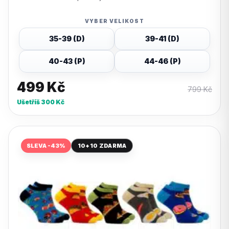
VYBER VELIKOST
35-39 (D)
39-41 (D)
40-43 (P)
44-46 (P)
499
Kč
799
Kč
Ušetříš
300
Kč
SLEVA -43%
10+10 ZDARMA