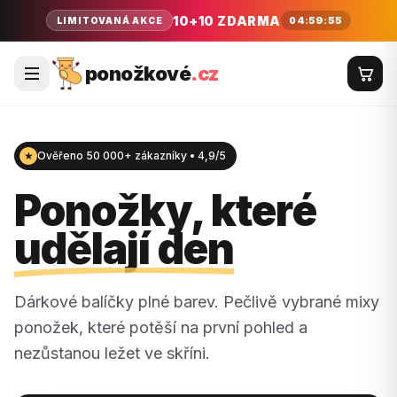
10+10 ZDARMA
04:59:54
LIMITOVANÁ AKCE
ponožkové
.cz
★
Ověřeno 50 000+ zákazníky • 4,9/5
Ponožky, které
udělají den
Dárkové balíčky plné barev. Pečlivě vybrané mixy
ponožek, které potěší na první pohled a
nezůstanou ležet ve skříni.