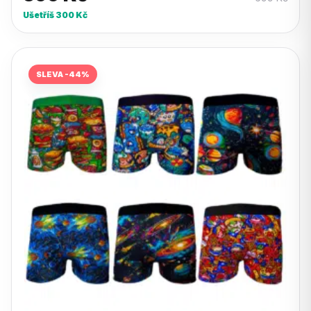
Ušetříš
300
Kč
SLEVA -44%