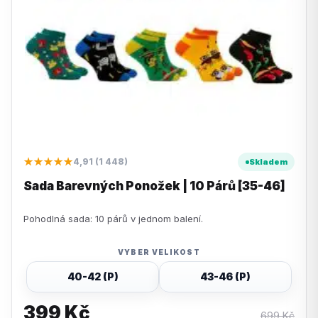
★★★★★
4,91 (1 448)
Skladem
Sada Barevných Ponožek | 10 Párů [35-46]
Pohodlná sada: 10 párů v jednom balení.
VYBER VELIKOST
40-42 (P)
43-46 (P)
399
Kč
699
Kč