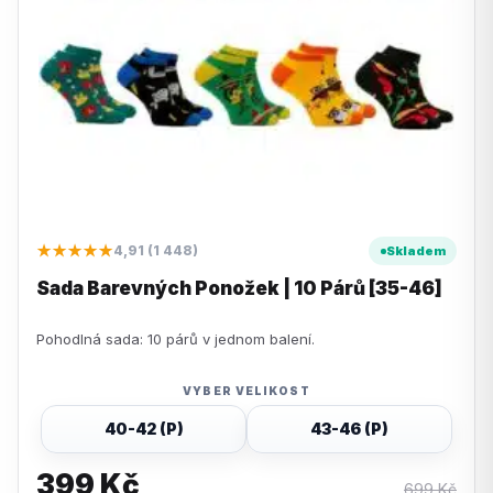
★★★★★
4,91 (1 448)
Skladem
Sada Barevných Ponožek | 10 Párů [35-46]
Pohodlná sada: 10 párů v jednom balení.
VYBER VELIKOST
40-42 (P)
43-46 (P)
399
Kč
699
Kč