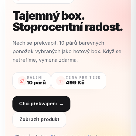
Tajemný box.
Stoprocentní radost.
Nech se překvapit. 10 párů barevných
ponožek vybraných jako hotový box. Když se
netrefíme, výměna zdarma.
BALENÍ
CENA PRO TEBE
🎁
✨
10 párů
499 Kč
Chci překvapení
→
Zobrazit produkt