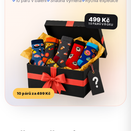
✓
✓
✓
10 párů v balení
Snadná výměna
Rychlá expedice
499 Kč
10 PÁRŮ V BOXU
10 párů za 499 Kč