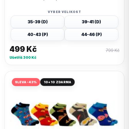
VYBER VELIKOST
35-39 (D)
39-41 (D)
40-43 (P)
44-46 (P)
499
Kč
799
Kč
Ušetříš
300
Kč
SLEVA -43%
10+10 ZDARMA