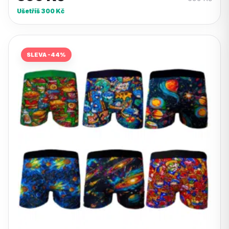
Ušetříš
300
Kč
SLEVA -44%