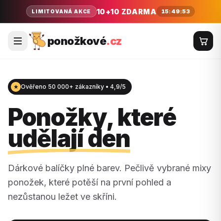
10+10 ZDARMA
15:49:52
LIMITOVANÁ AKCE
ponožkové
.cz
★
Ověřeno 50 000+ zákazníky • 4,9/5
Ponožky, které
udělají den
Dárkové balíčky plné barev. Pečlivě vybrané mixy
ponožek, které potěší na první pohled a
nezůstanou ležet ve skříni.