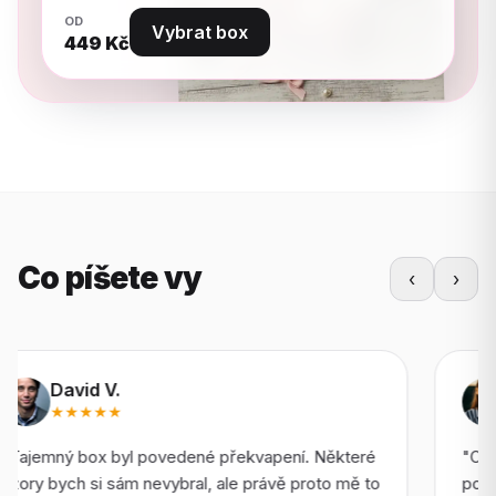
OD
Vybrat box
449
Kč
Co píšete vy
‹
›
Lucie H.
★★★★
"Objednávka dorazila rychle a komunikace byla v
pořádku. Jeden pár byl odvážnější, než jsem