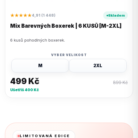
★★★★★
4,91 (1 448)
Skladem
Mix Barevných Boxerek | 6 KUSŮ [M-2XL]
6 kusů pohodlných boxerek.
VYBER VELIKOST
M
2XL
499
Kč
899
Kč
Ušetříš
400
Kč
LIMITOVANÁ EDICE