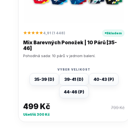
★★★★★
4,91 (1 448)
Skladem
Mix Barevných Ponožek | 10 Párů [35-
46]
Pohodlná sada: 10 párů v jednom balení.
VYBER VELIKOST
35-39 (D)
39-41 (D)
40-43 (P)
44-46 (P)
499
Kč
799
Kč
Ušetříš
300
Kč