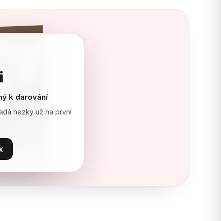
i
ný k darování
adá hezky už na první
x