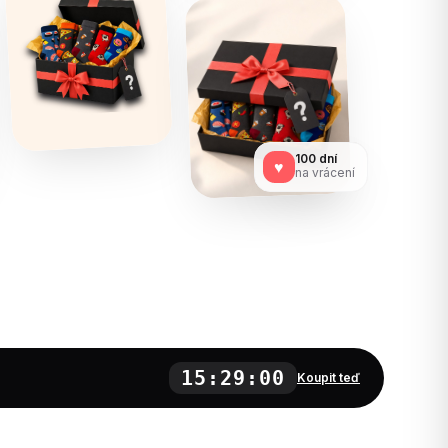
100 dní
♥
na vrácení
15:28:58
Koupit teď