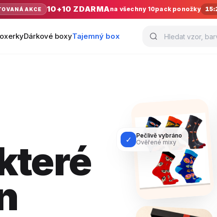
10+10 ZDARMA
na všechny 10pack ponožky
15:
TOVANÁ AKCE
oxerky
Dárkové boxy
Tajemný box
Pečlivě vybráno
✓
které
Ověřené mixy
n