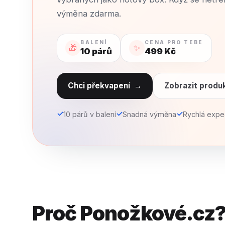
výměna zdarma.
BALENÍ
CENA PRO TEBE
🎁
✨
10 párů
499 Kč
Chci překvapení
→
Zobrazit produ
✓
✓
✓
10 párů v balení
Snadná výměna
Rychlá expe
Proč Ponožkové.cz