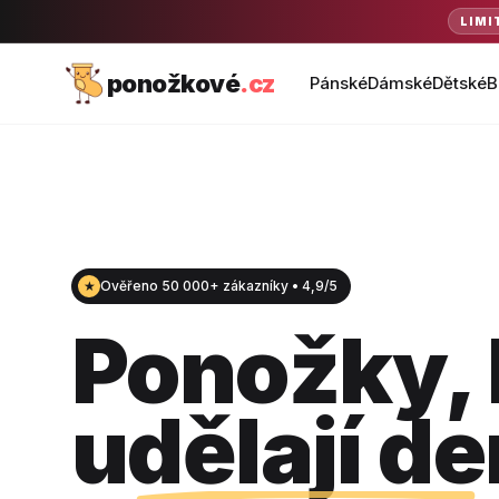
LIMI
ponožkové
.cz
Pánské
Dámské
Dětské
B
★
Ověřeno 50 000+ zákazníky • 4,9/5
Ponožky, 
udělají de