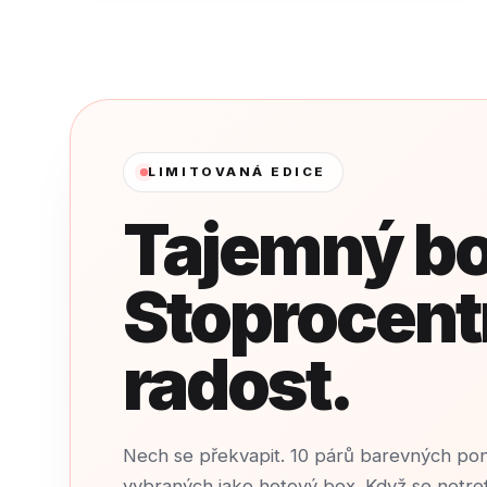
LIMITOVANÁ EDICE
Tajemný bo
Stoprocent
radost.
Nech se překvapit. 10 párů barevných po
vybraných jako hotový box. Když se netre