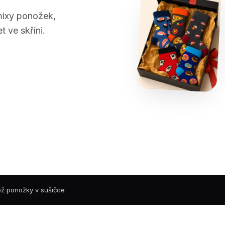
mixy ponožek,
t ve skříni.
než ponožky v sušičce