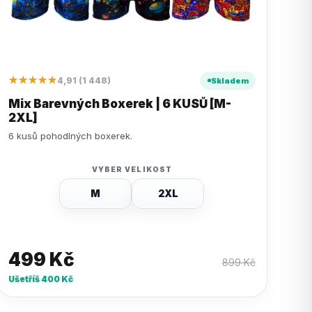
★★★★★
4,91 (1 448)
Skladem
Mix Barevných Boxerek | 6 KUSŮ [M-
2XL]
6 kusů pohodlných boxerek.
VYBER VELIKOST
M
2XL
499
Kč
899
Kč
Ušetříš
400
Kč