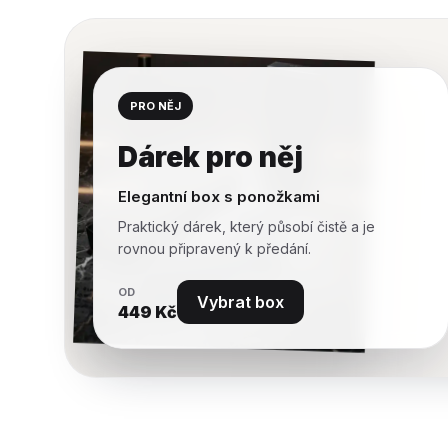
PRO NĚJ
Dárek pro něj
Elegantní box s ponožkami
Praktický dárek, který působí čistě a je
rovnou připravený k předání.
OD
Vybrat box
449
Kč