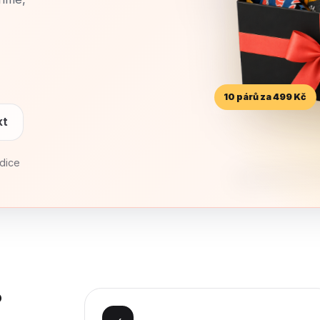
10 párů za 499 Kč
kt
dice
?