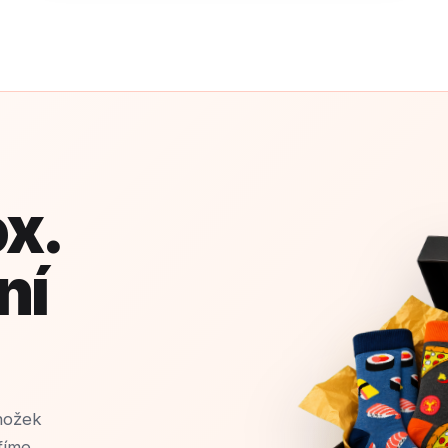
x.
ní
nožek
fíme,