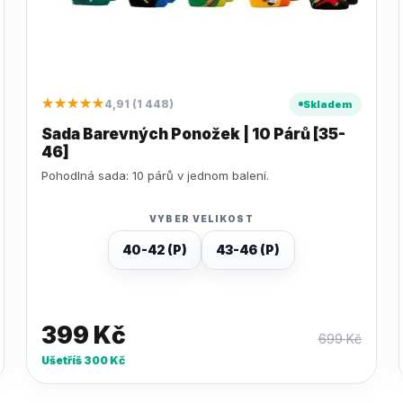
★★★★★
4,91 (1 448)
Skladem
Sada Barevných Ponožek | 10 Párů [35-
46]
Pohodlná sada: 10 párů v jednom balení.
VYBER VELIKOST
40-42 (P)
43-46 (P)
399
Kč
699
Kč
Ušetříš
300
Kč