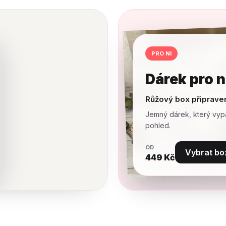
PRO NI
Dárek pro n
Růžový box připrave
Jemný dárek, který vyp
pohled.
OD
Vybrat bo
449
Kč