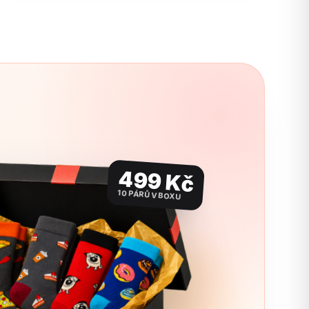
499 Kč
10 PÁRŮ V BOXU