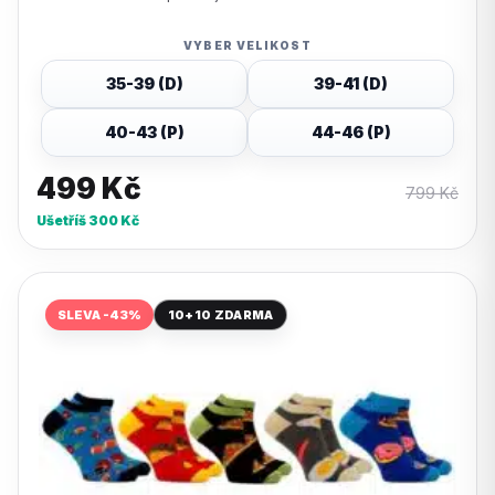
VYBER VELIKOST
35-39 (D)
39-41 (D)
40-43 (P)
44-46 (P)
499
Kč
799
Kč
Ušetříš
300
Kč
SLEVA -43%
10+10 ZDARMA