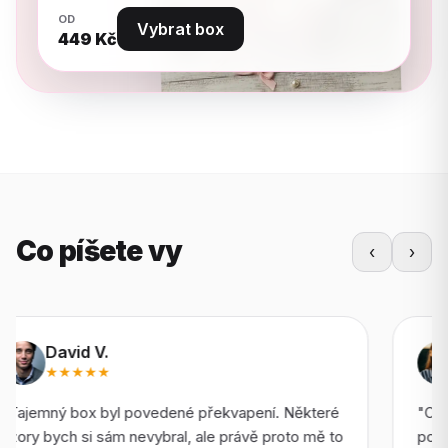
OD
Vybrat box
449
Kč
Co píšete vy
‹
›
Lucie H.
★★★★
"Objednávka dorazila rychle a komunikace byla v
pořádku. Jeden pár byl odvážnější, než jsem