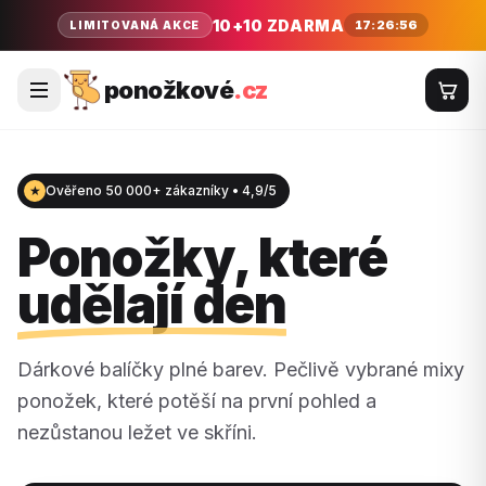
10+10 ZDARMA
17:26:55
LIMITOVANÁ AKCE
ponožkové
.cz
★
Ověřeno 50 000+ zákazníky • 4,9/5
Ponožky, které
udělají den
Dárkové balíčky plné barev. Pečlivě vybrané mixy
ponožek, které potěší na první pohled a
nezůstanou ležet ve skříni.