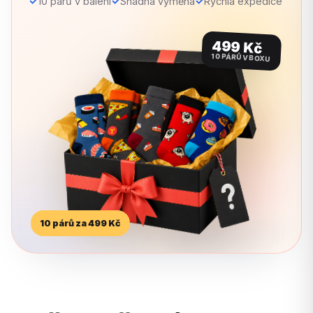
✓
✓
✓
10 párů v balení
Snadná výměna
Rychlá expedice
499 Kč
10 PÁRŮ V BOXU
10 párů za 499 Kč