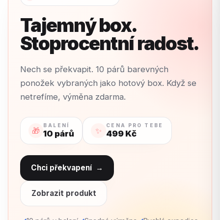
Tajemný box.
Stoprocentní radost.
Nech se překvapit. 10 párů barevných
ponožek vybraných jako hotový box. Když se
netrefíme, výměna zdarma.
BALENÍ
CENA PRO TEBE
🎁
✨
10 párů
499 Kč
Chci překvapení
→
Zobrazit produkt