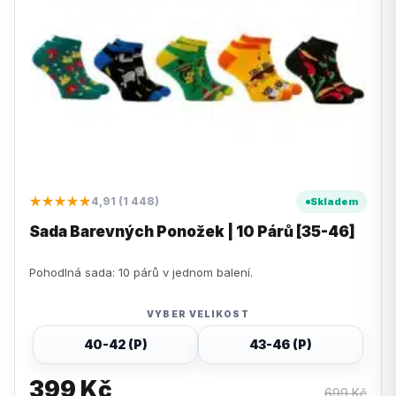
★★★★★
4,91 (1 448)
Skladem
Sada Barevných Ponožek | 10 Párů [35-46]
Pohodlná sada: 10 párů v jednom balení.
VYBER VELIKOST
40-42 (P)
43-46 (P)
399
Kč
699
Kč