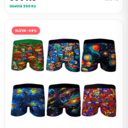
Ušetříš
300
Kč
SLEVA -44%