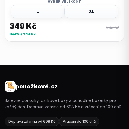
VYBER VELIKOST
L
XL
349
Kč
593
Kč
Ušetříš
244
Kč
ponožkové.cz
Barevné ponožky, dárkové boxy a pohodlné boxerky pro
každý den. Doprava zdarma od 698 Kč a vrácení do 100 dnů.
Doprava zdarma od 698 Kč
Vrácení do 100 dnů