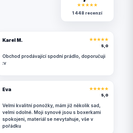
★
★
★
★
★
1 448 recenzí
Karel M.
★
★
★
★
★
5,0
Obchod prodávající spodní prádlo, doporučuji
:v
Eva
★
★
★
★
★
5,0
Velmi kvalitní ponožky, mám již několik sad,
velmi odolné. Moji synové jsou s boxerkami
spokojeni, materiál se nevytahuje, vše v
pořádku