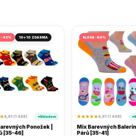
A -43%
10+10 ZDARMA
SLEVA -60%
★
★★★★★
4,91 (1 448)
4,91 (1 448)
Skladem
Barevných Ponožek |
Mix Barevných Balerín
ů [35-46]
Párů [35-41]