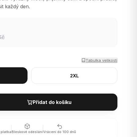
it každý den.
Kč
Tabulka velikostí
2XL
Přidat do košíku
platba
Bleskové odeslání
Vrácení do 100 dnů