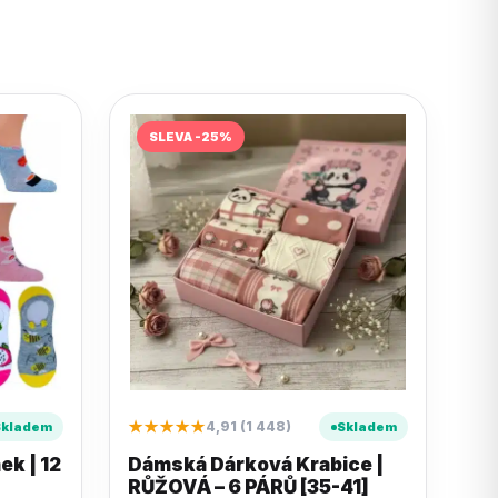
SLEVA -25%
★★★★★
4,91 (1 448)
Skladem
Skladem
ek | 12
Dámská Dárková Krabice |
RŮŽOVÁ – 6 PÁRŮ [35-41]