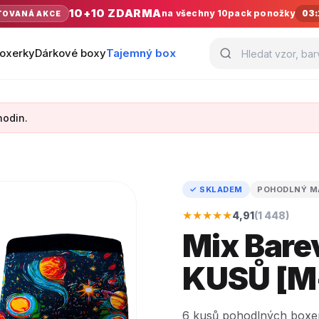
10+10 ZDARMA
na všechny 10pack ponožky
03:
TOVANÁ AKCE
oxerky
Dárkové boxy
Tajemný box
hodin.
✓ SKLADEM
POHODLNÝ M
★★★★★
4,91
(1 448)
Mix Bare
KUSŮ [M
6 kusů pohodlných boxere