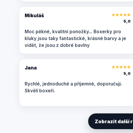
Mikuláš
★
★
★
★
★
5,0
Moc pěkné, kvalitní ponožky... Boxerky pro
kluky jsou taky fantastické, krásné barvy a je
vidět, že jsou z dobré bavlny
Jana
★
★
★
★
★
5,0
Rychlé, jednoduché a příjemné, doporučuji.
Skvělí boxeři.
Zobrazit další