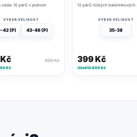
 sada: 10 párů v jednom
12 párů nízkých balerínkových
VYBER VELIKOST
VYBER VELIKOST
-42 (P)
43-46 (P)
35-38
9
Kč
399
Kč
699
Kč
00
Kč
Ušetříš
600
Kč