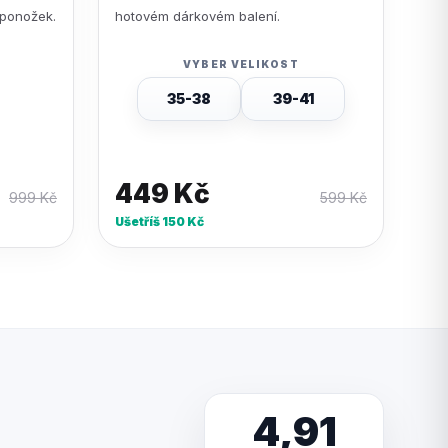
 ponožek.
hotovém dárkovém balení.
VYBER VELIKOST
35-38
39-41
449
Kč
999
Kč
599
Kč
Ušetříš
150
Kč
4,91