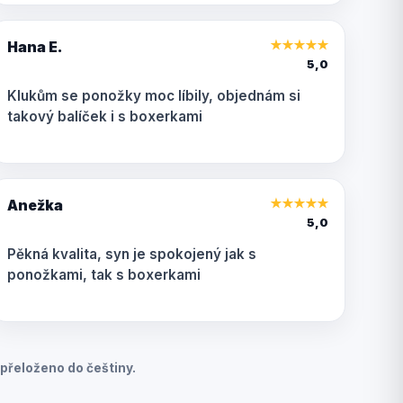
Hana E.
★
★
★
★
★
5,0
Klukům se ponožky moc líbily, objednám si
takový balíček i s boxerkami
Anežka
★
★
★
★
★
5,0
Pěkná kvalita, syn je spokojený jak s
ponožkami, tak s boxerkami
přeloženo do češtiny.