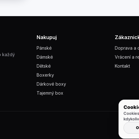
Nakupuj
Zákaznick
Pánské
Doprava a 
o každý
Dámské
Vrácení a 
Dětské
Kontakt
Boxerky
Dárkové boxy
Tajemný box
Cookies
kdykoliv
O