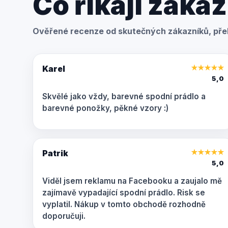
Co říkají zákaz
Ověřené recenze od skutečných zákazníků, přel
Karel
★
★
★
★
★
5,0
Skvělé jako vždy, barevné spodní prádlo a
barevné ponožky, pěkné vzory :)
Patrik
★
★
★
★
★
5,0
Viděl jsem reklamu na Facebooku a zaujalo mě
zajímavě vypadající spodní prádlo. Risk se
vyplatil. Nákup v tomto obchodě rozhodně
doporučuji.