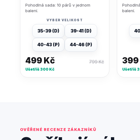
Pohodlná sada: 10 párů v jednom
Pohodlná
balení.
balení.
VYBER VELIKOST
35-39 (D)
39-41 (D)
40
40-43 (P)
44-46 (P)
499
Kč
39
799
Kč
Ušetříš
300
Kč
Ušetříš
3
OVĚŘENÉ RECENZE ZÁKAZNÍKŮ