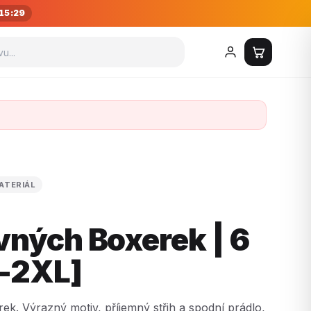
15:28
ATERIÁL
vných Boxerek | 6
-2XL]
k. Výrazný motiv, příjemný střih a spodní prádlo,