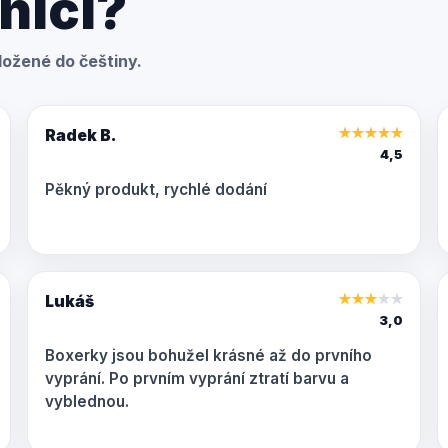
níci?
ožené do češtiny.
Radek B.
★
★
★
★
★
4,5
Pěkný produkt, rychlé dodání
Lukáš
★
★
★
★
★
3,0
Boxerky jsou bohužel krásné až do prvního
vyprání. Po prvním vyprání ztratí barvu a
vyblednou.