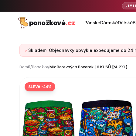
LIMI
ponožkové
.cz
Pánské
Dámské
Dětské
B
✓
Skladem. Objednávky obvykle expedujeme do 24 
Domů
/
Ponožky
/
Mix Barevných Boxerek | 6 KUSŮ [M-2XL]
SLEVA -44%