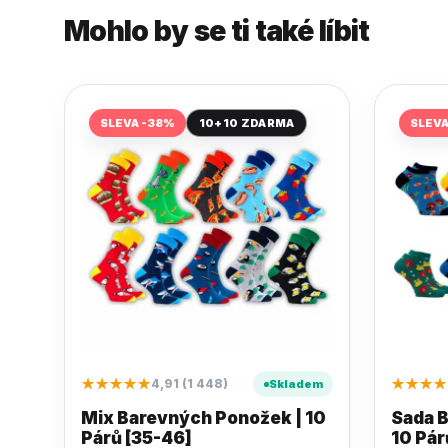
Mohlo by se ti také líbit
SLEVA -38%
10+10 ZDARMA
SLEV
★★★★★
★★★★
4,91 (1 448)
Skladem
Mix Barevných Ponožek | 10
Sada 
Párů [35-46]
10 Pár