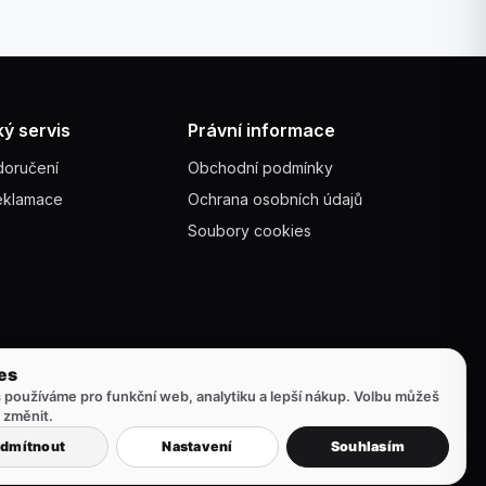
ý servis
Právní informace
doručení
Obchodní podmínky
reklamace
Ochrana osobních údajů
Soubory cookies
 používáme pro funkční web, analytiku a lepší nákup. Volbu můžeš
 změnit.
Platby:
Visa
Dobírka
Apple Pay
Bankovní převod
dmítnout
Nastavení
Souhlasím