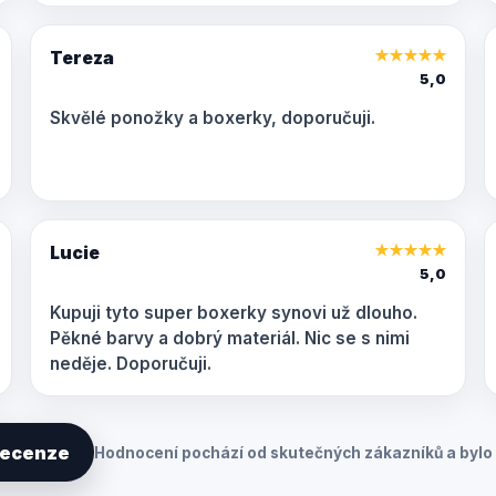
Tereza
★
★
★
★
★
5,0
Skvělé ponožky a boxerky, doporučuji.
Lucie
★
★
★
★
★
5,0
Kupuji tyto super boxerky synovi už dlouho.
Pěkné barvy a dobrý materiál. Nic se s nimi
neděje. Doporučuji.
 recenze
Hodnocení pochází od skutečných zákazníků a bylo 