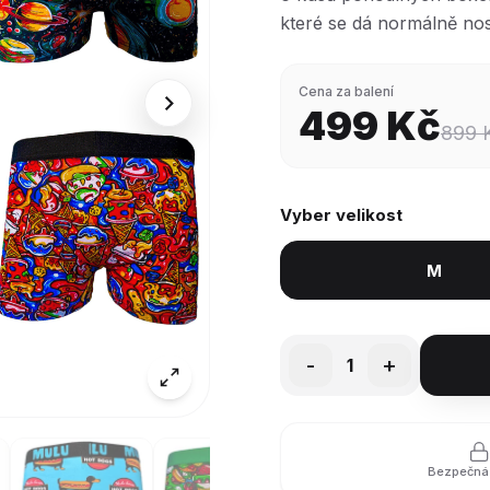
které se dá normálně nos
Cena za balení
499 Kč
899 
Vyber velikost
M
-
+
1
Bezpečná 