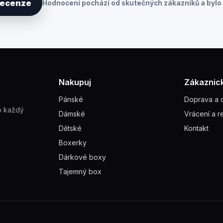
 recenze
Hodnocení pochází od skutečných zákazníků a bylo 
Nakupuj
Zákaznick
Pánské
Doprava a 
o každý
Dámské
Vrácení a 
Dětské
Kontakt
Boxerky
Dárkové boxy
Tajemný box