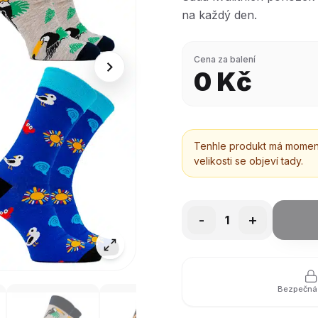
na každý den.
Cena za balení
0
Kč
Tenhle produkt má momentá
velikosti se objeví tady.
-
+
1
Bezpečná 