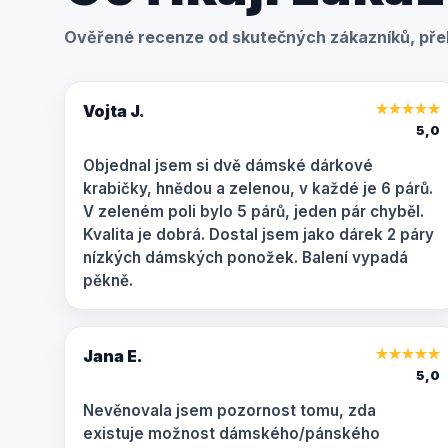
Ověřené recenze od skutečných zákazníků, přel
Vojta J.
★
★
★
★
★
5,0
Objednal jsem si dvě dámské dárkové
krabičky, hnědou a zelenou, v každé je 6 párů.
V zeleném poli bylo 5 párů, jeden pár chyběl.
Kvalita je dobrá. Dostal jsem jako dárek 2 páry
nízkých dámských ponožek. Balení vypadá
pěkně.
Jana E.
★
★
★
★
★
5,0
Nevěnovala jsem pozornost tomu, zda
existuje možnost dámského/pánského