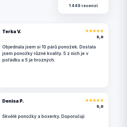
1 448 recenzí
Terka V.
★
★
★
★
★
5,0
Objednala jsem si 10 párů ponožek. Dostala
jsem ponožky různé kvality. 5 z nich je v
pořádku a 5 je hrozných.
Denisa P.
★
★
★
★
★
5,0
Skvělé ponožky a boxerky. Doporučuji