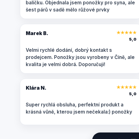
balíčku. Objednala jsem ponožky pro syna, ale
šest párů v sadě mělo růžové prvky
Marek B.
★
★
★
★
★
5,0
Velmi rychlé dodání, dobrý kontakt s
prodejcem. Ponožky jsou vyrobeny v Číně, ale
kvalita je velmi dobrá. Doporučuji!
Klára N.
★
★
★
★
★
5,0
Super rychlá obsluha, perfektní produkt a
krásná vůně, kterou jsem nečekala:) ponožky