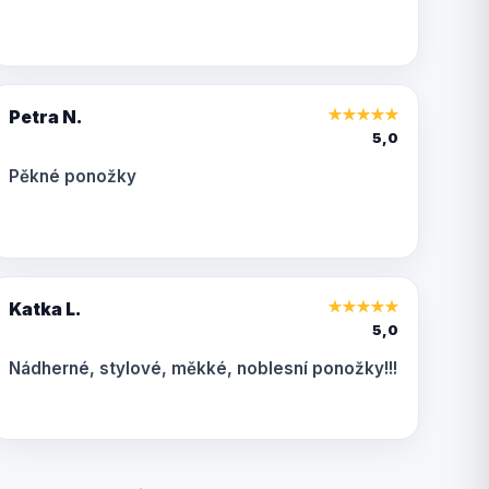
Petra N.
★
★
★
★
★
5,0
Pěkné ponožky
Katka L.
★
★
★
★
★
5,0
Nádherné, stylové, měkké, noblesní ponožky!!!