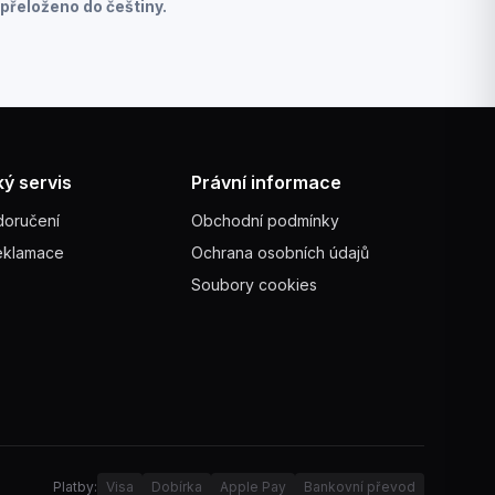
přeloženo do češtiny.
ý servis
Právní informace
doručení
Obchodní podmínky
reklamace
Ochrana osobních údajů
Soubory cookies
Platby:
Visa
Dobírka
Apple Pay
Bankovní převod