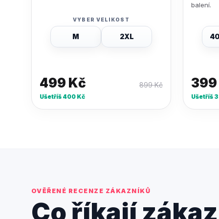
balení.
VYBER VELIKOST
M
2XL
40
499
Kč
39
899
Kč
Ušetříš
400
Kč
Ušetříš
3
OVĚŘENÉ RECENZE ZÁKAZNÍKŮ
Co říkají zákaz