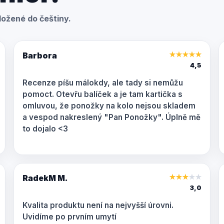
ožené do češtiny.
Barbora
★
★
★
★
★
4,5
Recenze píšu málokdy, ale tady si nemůžu
pomoct. Otevřu balíček a je tam kartička s
omluvou, že ponožky na kolo nejsou skladem
a vespod nakreslený "Pan Ponožky". Úplně mě
to dojalo <3
RadekM M.
★
★
★
★
★
3,0
Kvalita produktu není na nejvyšší úrovni.
Uvidíme po prvním umytí