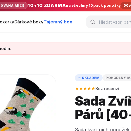
10+10 ZDARMA
na všechny 10pack ponožky
00:
TOVANÁ AKCE
oxerky
Dárkové boxy
Tajemný box
hodin.
✓ SKLADEM
POHODLNÝ M
★★★★★
Bez recenzí
Sada Zvíř
Párů [40
Sada kvalitních ponožek 