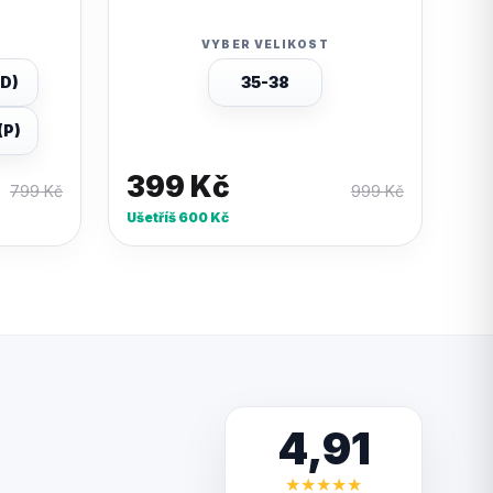
VYBER VELIKOST
(D)
35-38
(P)
399
Kč
799
Kč
999
Kč
Ušetříš
600
Kč
4,91
★
★
★
★
★