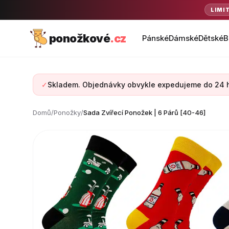
LIMI
ponožkové
.cz
Pánské
Dámské
Dětské
B
✓
Skladem. Objednávky obvykle expedujeme do 24 
Domů
/
Ponožky
/
Sada Zvířecí Ponožek | 6 Párů [40-46]