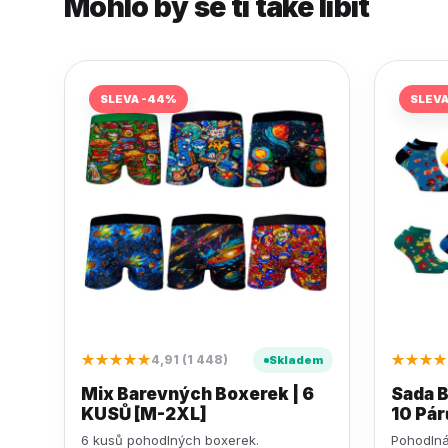
Mohlo by se ti také líbit
SLEVA -44%
SLEV
★★★★★
★★★★
4,91 (1 448)
Skladem
Mix Barevných Boxerek | 6
Sada 
KUSŮ [M-2XL]
10 Pár
6 kusů pohodlných boxerek.
Pohodlná