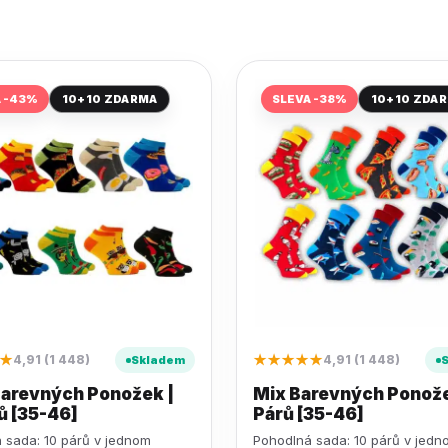
A -43%
10+10 ZDARMA
SLEVA -38%
10+10 ZDA
★
★★★★★
4,91 (1 448)
4,91 (1 448)
Skladem
Barevných Ponožek |
Mix Barevných Ponože
ů [35-46]
Párů [35-46]
 sada: 10 párů v jednom
Pohodlná sada: 10 párů v jedn