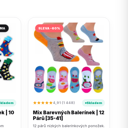
RMA
SLEVA -60%
★★★★★
4,91 (1 448)
Skladem
Skladem
k | 10
Mix Barevných Balerínek | 12
Párů [35-41]
om
12 párů nízkých balerínkových ponožek.