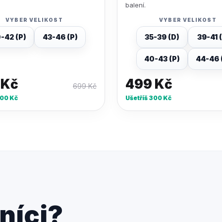
balení.
VYBER VELIKOST
VYBER VELIKOST
-42 (P)
43-46 (P)
35-39 (D)
39-41 
40-43 (P)
44-46 
9
Kč
499
Kč
699
Kč
00
Kč
Ušetříš
300
Kč
níci?