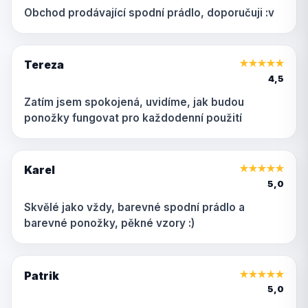
Obchod prodávající spodní prádlo, doporučuji :v
Tereza
★
★
★
★
★
4,5
Zatím jsem spokojená, uvidíme, jak budou
ponožky fungovat pro každodenní použití
Karel
★
★
★
★
★
5,0
Skvělé jako vždy, barevné spodní prádlo a
barevné ponožky, pěkné vzory :)
Patrik
★
★
★
★
★
5,0