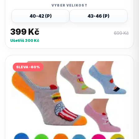
VYBER VELIKOST
40-42 (P)
43-46 (P)
399
Kč
699
Kč
Ušetříš
300
Kč
SLEVA -60%