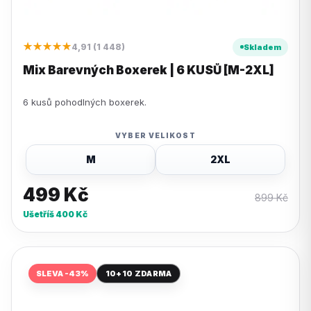
★★★★★
4,91 (1 448)
Skladem
Mix Barevných Boxerek | 6 KUSŮ [M-2XL]
6 kusů pohodlných boxerek.
VYBER VELIKOST
M
2XL
499
Kč
899
Kč
Ušetříš
400
Kč
SLEVA -43%
10+10 ZDARMA