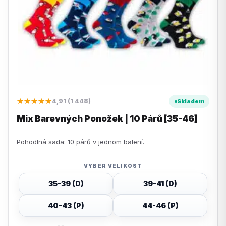
★★★★★
4,91 (1 448)
Skladem
Mix Barevných Ponožek | 10 Párů [35-46]
Pohodlná sada: 10 párů v jednom balení.
VYBER VELIKOST
35-39 (D)
39-41 (D)
40-43 (P)
44-46 (P)