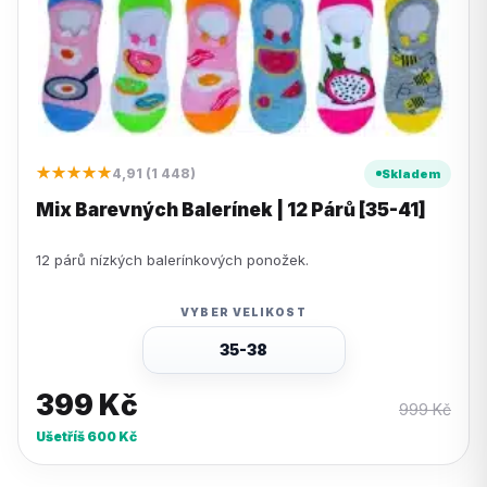
★★★★★
4,91 (1 448)
Skladem
Mix Barevných Balerínek | 12 Párů [35-41]
12 párů nízkých balerínkových ponožek.
VYBER VELIKOST
35-38
399
Kč
999
Kč
Ušetříš
600
Kč