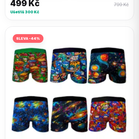
499
Kč
799
Kč
Ušetříš
300
Kč
SLEVA -44%