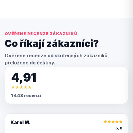
OVĚŘENÉ RECENZE ZÁKAZNÍKŮ
Co říkají zákazníci?
Ověřené recenze od skutečných zákazníků,
přeložené do češtiny.
4,91
★
★
★
★
★
1 448 recenzí
Karel M.
★
★
★
★
★
5,0