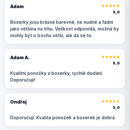
Adam
★
★
★
★
★
5,0
Boxerky jsou krásně barevné, ne nudné a fádní
jako většina na trhu. Velikost odpovídá, možná by
mohly být o trochu větší, ale dá se to.
Adam A.
★
★
★
★
★
5,0
Kvalitní ponožky a boxerky, rychlé dodání.
Doporučuji!
Ondřej
★
★
★
★
★
5,0
Doporučuji. Kvalita ponožek a boxerek je dobrá.