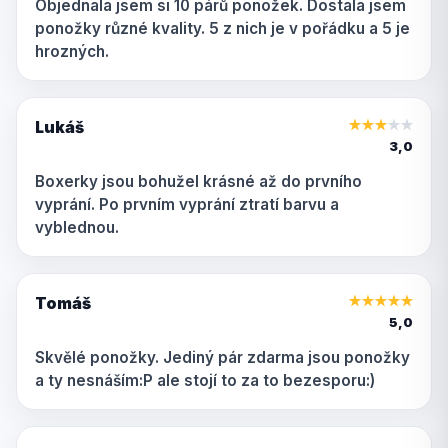
Objednala jsem si 10 párů ponožek. Dostala jsem
ponožky různé kvality. 5 z nich je v pořádku a 5 je
hrozných.
Lukáš
★
★
★
★
★
3,0
Boxerky jsou bohužel krásné až do prvního
vyprání. Po prvním vyprání ztratí barvu a
vyblednou.
Tomáš
★
★
★
★
★
5,0
Skvělé ponožky. Jediný pár zdarma jsou ponožky
a ty nesnáším:P ale stojí to za to bezesporu:)