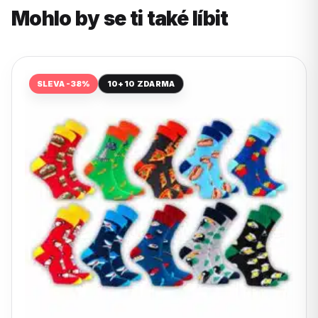
Mohlo by se ti také líbit
SLEVA -38%
10+10 ZDARMA