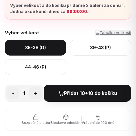
Vyber velikost a do košíku přidáme 2 balení za cenu 1.
Jedna akce končí dnes za
00:00:00
.
Vyber velikost
Tabulka velikostí
35-38 (D)
39-43 (P)
44-46 (P)
-
+
1
Přidat 10+10 do košíku
Bezpečná platba
Bleskové odeslání
Vrácení do 100 dnů