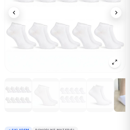
✓ SKLADEM
POHODLNÝ MATERIÁL