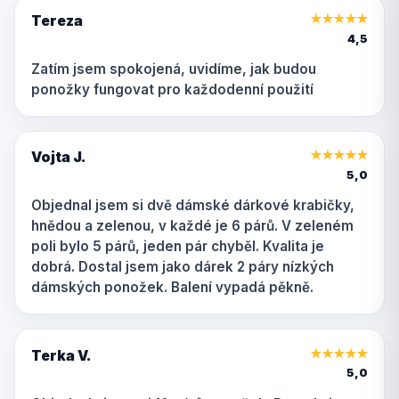
Tereza
★
★
★
★
★
4,5
Zatím jsem spokojená, uvidíme, jak budou
ponožky fungovat pro každodenní použití
Vojta J.
★
★
★
★
★
5,0
Objednal jsem si dvě dámské dárkové krabičky,
hnědou a zelenou, v každé je 6 párů. V zeleném
poli bylo 5 párů, jeden pár chyběl. Kvalita je
dobrá. Dostal jsem jako dárek 2 páry nízkých
dámských ponožek. Balení vypadá pěkně.
Terka V.
★
★
★
★
★
5,0