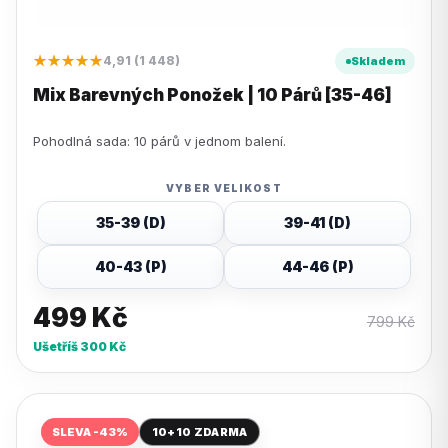
★★★★★
4,91 (1 448)
Skladem
Mix Barevných Ponožek | 10 Párů [35-46]
Pohodlná sada: 10 párů v jednom balení.
VYBER VELIKOST
35-39 (D)
39-41 (D)
40-43 (P)
44-46 (P)
499
Kč
799
Kč
Ušetříš
300
Kč
SLEVA -43%
10+10 ZDARMA