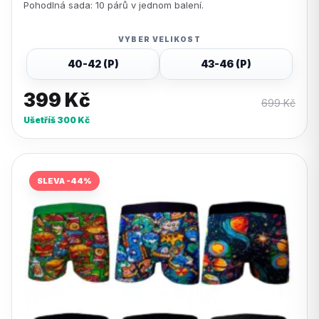
Pohodlná sada: 10 párů v jednom balení.
VYBER VELIKOST
40-42 (P)
43-46 (P)
399
Kč
699
Kč
Ušetříš
300
Kč
SLEVA -44%