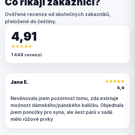
Co říkají zákazníci?
Ověřené recenze od skutečných zákazníků,
přeložené do češtiny.
4,91
★
★
★
★
★
1 448 recenzí
Jana E.
★
★
★
★
★
5,0
Nevěnovala jsem pozornost tomu, zda existuje
možnost dámského/pánského balíčku. Objednala
jsem ponožky pro syna, ale šest párů v sadě
mělo růžové prvky