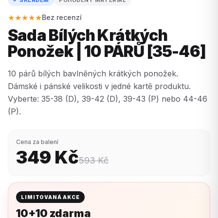
★★★★★
Bez recenzí
Sada Bílých Krátkých
Ponožek | 10 PÁRŮ [35-46]
10 párů bílých bavlněných krátkých ponožek.
Dámské i pánské velikosti v jedné kartě produktu.
Vyberte: 35-38 (D), 39-42 (D), 39-43 (P) nebo 44-46
(P).
Cena za balení
349
Kč
593
Kč
LIMITOVANÁ AKCE
10+10 zdarma