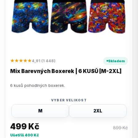
★★★★★
4,91 (1 448)
Skladem
Mix Barevných Boxerek | 6 KUSŮ [M-2XL]
6 kusů pohodlných boxerek.
VYBER VELIKOST
M
2XL
499
Kč
899
Kč
Ušetříš
400
Kč