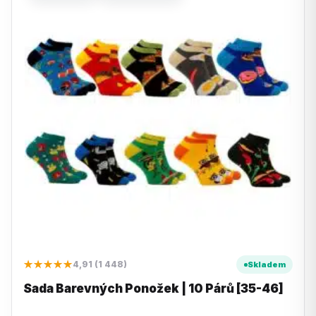
★★★★★
4,91 (1 448)
Skladem
Sada Barevných Ponožek | 10 Párů [35-46]