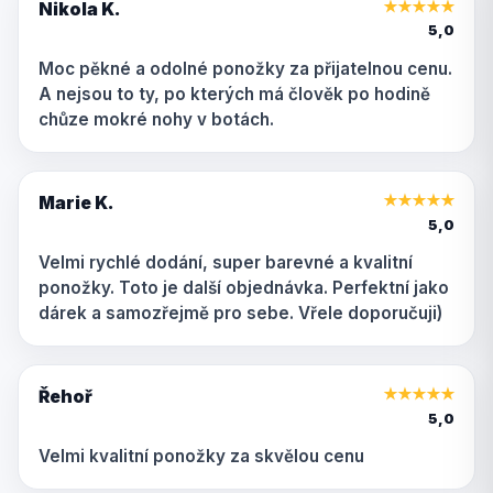
Nikola K.
★
★
★
★
★
5,0
Moc pěkné a odolné ponožky za přijatelnou cenu.
A nejsou to ty, po kterých má člověk po hodině
chůze mokré nohy v botách.
Marie K.
★
★
★
★
★
5,0
Velmi rychlé dodání, super barevné a kvalitní
ponožky. Toto je další objednávka. Perfektní jako
dárek a samozřejmě pro sebe. Vřele doporučuji)
Řehoř
★
★
★
★
★
5,0
Velmi kvalitní ponožky za skvělou cenu