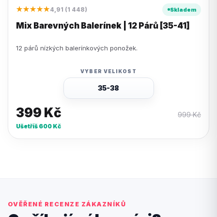
★★★★★
4,91 (1 448)
Skladem
Mix Barevných Balerínek | 12 Párů [35-41]
12 párů nízkých balerínkových ponožek.
VYBER VELIKOST
35-38
399
Kč
999
Kč
Ušetříš
600
Kč
OVĚŘENÉ RECENZE ZÁKAZNÍKŮ