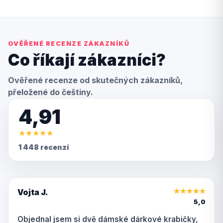
OVĚŘENÉ RECENZE ZÁKAZNÍKŮ
Co říkají zákazníci?
Ověřené recenze od skutečných zákazníků,
přeložené do češtiny.
4,91
★
★
★
★
★
1 448 recenzí
Vojta J.
★
★
★
★
★
5,0
Objednal jsem si dvě dámské dárkové krabičky,