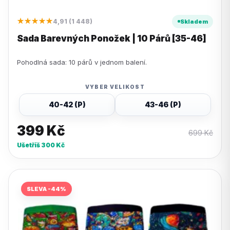
★★★★★
4,91 (1 448)
Skladem
Sada Barevných Ponožek | 10 Párů [35-46]
Pohodlná sada: 10 párů v jednom balení.
VYBER VELIKOST
40-42 (P)
43-46 (P)
399
Kč
699
Kč
Ušetříš
300
Kč
SLEVA -44%