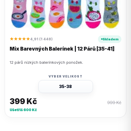
★★★★★
4,91 (1 448)
Skladem
Mix Barevných Balerínek | 12 Párů [35-41]
12 párů nízkých balerínkových ponožek.
VYBER VELIKOST
35-38
399
Kč
999
Kč
Ušetříš
600
Kč