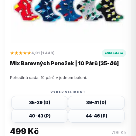
★★★★★
4,91 (1 448)
Skladem
Mix Barevných Ponožek | 10 Párů [35-46]
Pohodlná sada: 10 párů v jednom balení.
VYBER VELIKOST
35-39 (D)
39-41 (D)
40-43 (P)
44-46 (P)
499
Kč
799
Kč