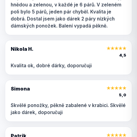
hnědou a zelenou, v každé je 6 párů. V zeleném
poli bylo 5 párů, jeden pár chyběl. Kvalita je
dobrá. Dostal jsem jako dárek 2 páry nízkých
dámských ponožek. Balení vypadá pěkně.
Nikola H.
★
★
★
★
★
4,5
Kvalita ok, dobré dárky, doporučuji
Simona
★
★
★
★
★
5,0
Skvělé ponožky, pěkně zabalené v krabici. Skvělé
jako dárek, doporučuji
Patrik
★
★
★
★
★