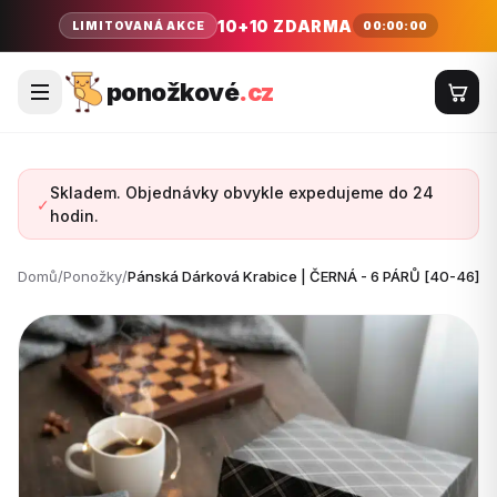
10+10 ZDARMA
00:00:00
LIMITOVANÁ AKCE
ponožkové
.cz
Skladem. Objednávky obvykle expedujeme do 24
✓
hodin.
Domů
/
Ponožky
/
Pánská Dárková Krabice | ČERNÁ - 6 PÁRŮ [40-46]