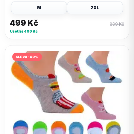
M
2XL
499
Kč
899
Kč
Ušetříš
400
Kč
SLEVA -60%