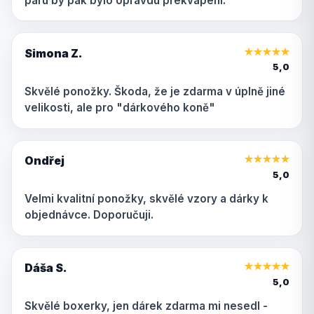
páru by pak bylo opravdu překvapení.
Simona Z.
★
★
★
★
★
5,0
Skvělé ponožky. Škoda, že je zdarma v úplně jiné
velikosti, ale pro "dárkového koně"
Ondřej
★
★
★
★
★
5,0
Velmi kvalitní ponožky, skvělé vzory a dárky k
objednávce. Doporučuji.
Dáša S.
★
★
★
★
★
5,0
Skvělé boxerky, jen dárek zdarma mi nesedl -