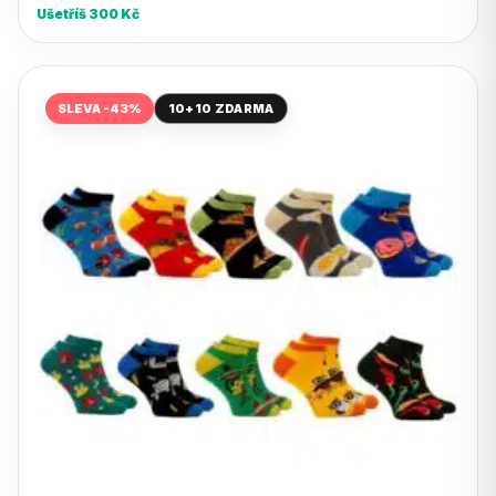
Ušetříš
300
Kč
SLEVA -43%
10+10 ZDARMA