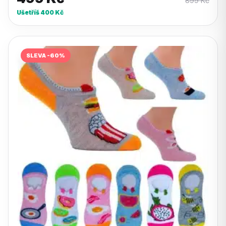
899
Kč
Ušetříš
400
Kč
SLEVA -60%