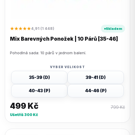
★★★★★
4,91 (1 448)
Skladem
Mix Barevných Ponožek | 10 Párů [35-46]
Pohodlná sada: 10 párů v jednom balení.
VYBER VELIKOST
35-39 (D)
39-41 (D)
40-43 (P)
44-46 (P)
499
Kč
799
Kč
Ušetříš
300
Kč