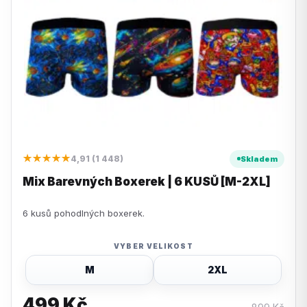
★★★★★
4,91 (1 448)
Skladem
Mix Barevných Boxerek | 6 KUSŮ [M-2XL]
6 kusů pohodlných boxerek.
VYBER VELIKOST
M
2XL
499
Kč