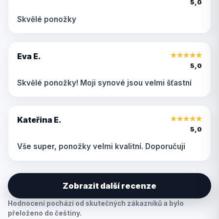
5,0
Skvělé ponožky
Eva E.
★
★
★
★
★
5,0
Skvělé ponožky! Moji synové jsou velmi šťastní
Kateřina E.
★
★
★
★
★
5,0
Vše super, ponožky velmi kvalitní. Doporučuji
Zobrazit další recenze
Hodnocení pochází od skutečných zákazníků a bylo
přeloženo do češtiny.