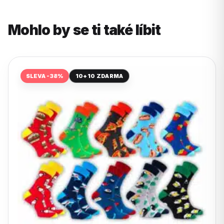
Mohlo by se ti také líbit
SLEVA -38%
10+10 ZDARMA