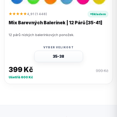
★★★★★
4,91 (1 448)
Skladem
Mix Barevných Balerínek | 12 Párů [35-41]
12 párů nízkých balerínkových ponožek.
VYBER VELIKOST
35-38
399
Kč
999
Kč
Ušetříš
600
Kč