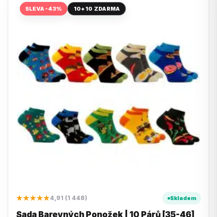
SLEVA -43%
10+10 ZDARMA
★★★★★
4,91 (1 448)
Skladem
Sada Barevných Ponožek | 10 Párů [35-46]