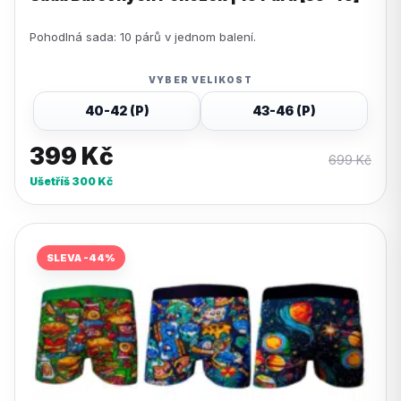
Pohodlná sada: 10 párů v jednom balení.
VYBER VELIKOST
40-42 (P)
43-46 (P)
399
Kč
699
Kč
Ušetříš
300
Kč
SLEVA -44%