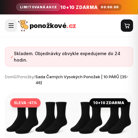
10+10 ZDARMA
00:00:00
LIMITOVANÁ AKCE
ponožkové
.cz
Skladem. Objednávky obvykle expedujeme do 24
✓
hodin.
Domů
/
Ponožky
/
Sada Černých Vysokých Ponožek | 10 PÁRŮ [35-
46]
SLEVA -41%
10+10 ZDARMA