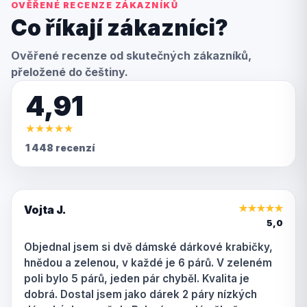
OVĚŘENÉ RECENZE ZÁKAZNÍKŮ
Co říkají zákazníci?
Ověřené recenze od skutečných zákazníků,
přeložené do češtiny.
4,91
★
★
★
★
★
1 448 recenzí
Vojta J.
★
★
★
★
★
5,0
Objednal jsem si dvě dámské dárkové krabičky,
hnědou a zelenou, v každé je 6 párů. V zeleném
poli bylo 5 párů, jeden pár chyběl. Kvalita je
dobrá. Dostal jsem jako dárek 2 páry nízkých