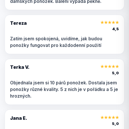
dámských ponožek. Balení vypadá pěkně.
Tereza
★
★
★
★
★
4,5
Zatím jsem spokojená, uvidíme, jak budou
ponožky fungovat pro každodenní použití
Terka V.
★
★
★
★
★
5,0
Objednala jsem si 10 párů ponožek. Dostala jsem
ponožky různé kvality. 5 z nich je v pořádku a 5 je
hrozných.
Jana E.
★
★
★
★
★
5,0