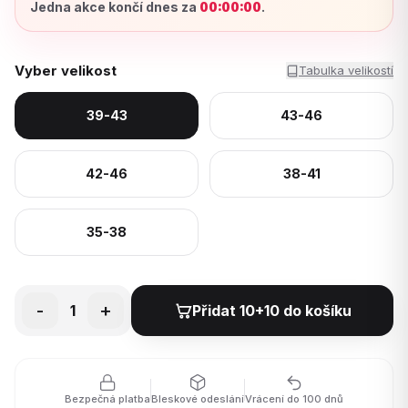
Jedna akce končí dnes za
00:00:00
.
Vyber velikost
Tabulka velikostí
39-43
43-46
42-46
38-41
35-38
-
+
1
Přidat 10+10 do košíku
Bezpečná platba
Bleskové odeslání
Vrácení do 100 dnů