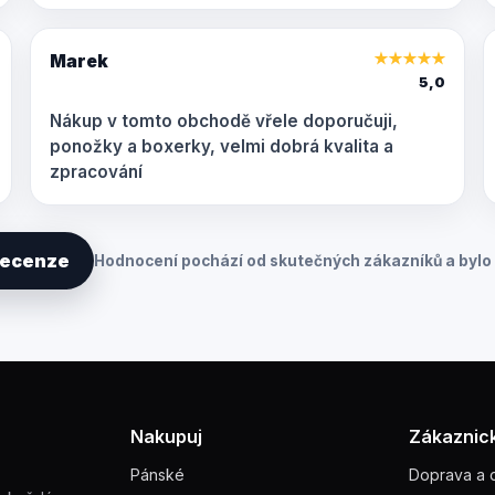
Marek
★
★
★
★
★
5,0
Nákup v tomto obchodě vřele doporučuji,
ponožky a boxerky, velmi dobrá kvalita a
zpracování
 recenze
Hodnocení pochází od skutečných zákazníků a bylo 
Nakupuj
Zákaznick
Pánské
Doprava a 