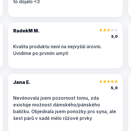
to dojalo <3
RadekM M.
★
★
★
★
★
3,0
Kvalita produktu není na nejvyšší úrovni.
Uvidíme po prvním umytí
Jana E.
★
★
★
★
★
5,0
Nevěnovala jsem pozornost tomu, zda
existuje možnost dámského/pánského
balíčku. Objednala jsem ponožky pro syna, ale
šest párů v sadě mělo růžové prvky