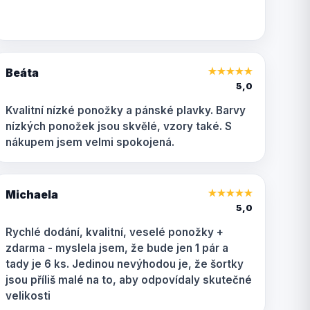
Beáta
★
★
★
★
★
5,0
Kvalitní nízké ponožky a pánské plavky. Barvy
nízkých ponožek jsou skvělé, vzory také. S
nákupem jsem velmi spokojená.
Michaela
★
★
★
★
★
5,0
Rychlé dodání, kvalitní, veselé ponožky +
zdarma - myslela jsem, že bude jen 1 pár a
tady je 6 ks. Jedinou nevýhodou je, že šortky
jsou příliš malé na to, aby odpovídaly skutečné
velikosti