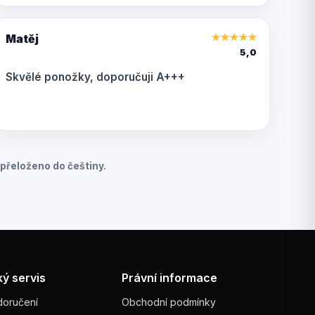
Matěj
★
★
★
★
★
5,0
Skvělé ponožky, doporučuji A+++
přeloženo do češtiny.
ý servis
Právní informace
doručení
Obchodní podmínky