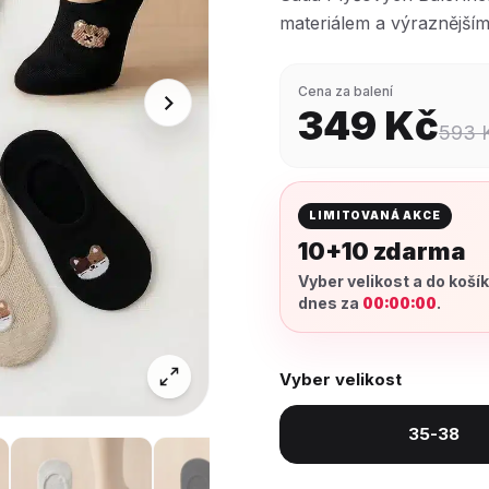
materiálem a výraznější
Cena za balení
349
Kč
593
LIMITOVANÁ AKCE
10+10 zdarma
Vyber velikost a do koší
dnes za
00:00:00
.
Vyber velikost
35-38