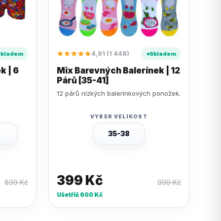
★★★★★
4,91 (1 448)
Skladem
Skladem
k | 6
Mix Barevných Balerínek | 12
Párů [35-41]
12 párů nízkých balerínkových ponožek.
VYBER VELIKOST
35-38
399
Kč
899
Kč
999
Kč
Ušetříš
600
Kč