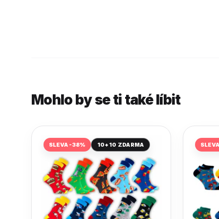
Mohlo by se ti také líbit
SLEVA -38%
10+10 ZDARMA
SLEV