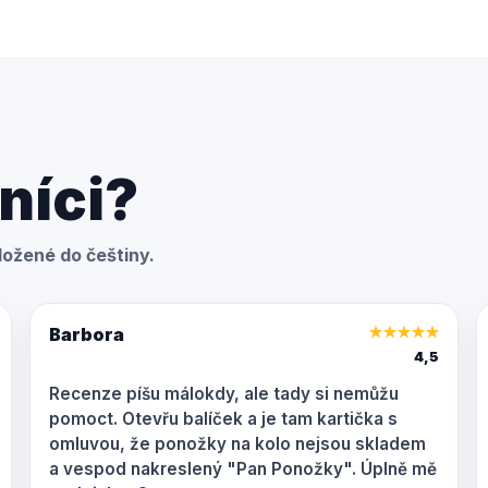
níci?
ožené do češtiny.
Barbora
★
★
★
★
★
4,5
Recenze píšu málokdy, ale tady si nemůžu
pomoct. Otevřu balíček a je tam kartička s
omluvou, že ponožky na kolo nejsou skladem
a vespod nakreslený "Pan Ponožky". Úplně mě