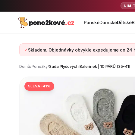
LIMI
ponožkové
.cz
Pánské
Dámské
Dětské
B
✓
Skladem. Objednávky obvykle expedujeme do 24 
Domů
/
Ponožky
/
Sada Plyšových Balerínek | 10 PÁRŮ [35-41]
SLEVA -41%