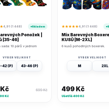
★
★★★★★
4,91 (1 448)
4,91 (1 448)
Skladem
Barevných Ponožek |
Mix Barevných Boxere
ů [35-46]
KUSŮ [M-2XL]
 sada: 10 párů v jednom
6 kusů pohodlných boxerek.
VYBER VELIKOST
VYBER VELIKOST
-42 (P)
43-46 (P)
M
2XL
9
Kč
499
Kč
699
Kč
00
Kč
Ušetříš
400
Kč