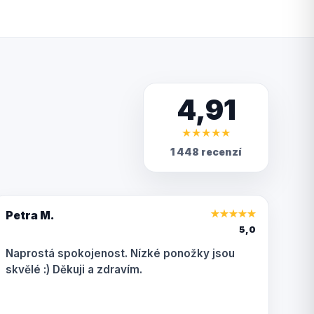
4,91
★
★
★
★
★
1 448 recenzí
Petra M.
★
★
★
★
★
5,0
Naprostá spokojenost. Nízké ponožky jsou
skvělé :) Děkuji a zdravím.