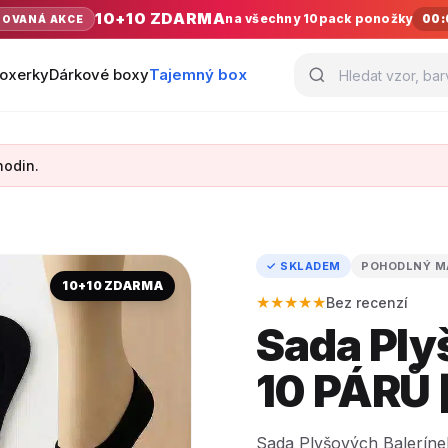
10+10 ZDARMA
na všechny 10pack ponožky
00:
TOVANÁ AKCE
oxerky
Dárkové boxy
Tajemný box
hodin.
✓ SKLADEM
POHODLNÝ M
10+10 ZDARMA
★★★★★
Bez recenzí
Sada Ply
10 PÁRŮ 
Sada Plyšových Balerínek