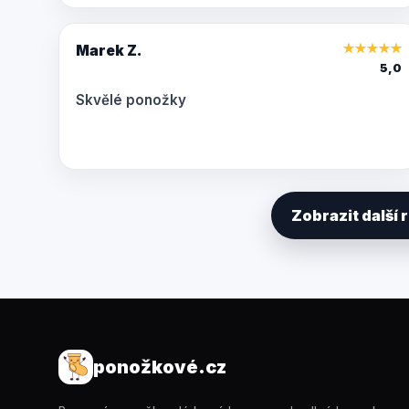
Marek Z.
★
★
★
★
★
5,0
Skvělé ponožky
Zobrazit další
ponožkové.cz