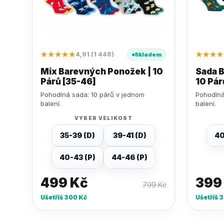
★★★★★
★★★★
4,91 (1 448)
Skladem
Mix Barevných Ponožek | 10
Sada 
Párů [35-46]
10 Pár
Pohodlná sada: 10 párů v jednom
Pohodlná
balení.
balení.
VYBER VELIKOST
35-39 (D)
39-41 (D)
40
40-43 (P)
44-46 (P)
499
Kč
39
799
Kč
Ušetříš
300
Kč
Ušetříš
3