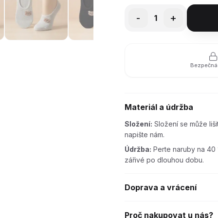
-
+
1
Bezpečná 
Materiál a údržba
Složení:
Složení se může liš
napište nám.
Údržba:
Perte naruby na 40 
zářivé po dlouhou dobu.
Doprava a vrácení
Proč nakupovat u nás?