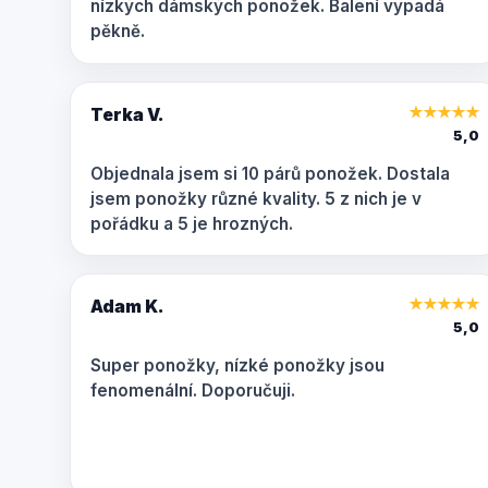
nízkých dámských ponožek. Balení vypadá
pěkně.
Terka V.
★
★
★
★
★
5,0
Objednala jsem si 10 párů ponožek. Dostala
jsem ponožky různé kvality. 5 z nich je v
pořádku a 5 je hrozných.
Adam K.
★
★
★
★
★
5,0
Super ponožky, nízké ponožky jsou
fenomenální. Doporučuji.