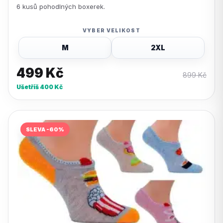
6 kusů pohodlných boxerek.
VYBER VELIKOST
M
2XL
499
Kč
899
Kč
Ušetříš
400
Kč
SLEVA -60%