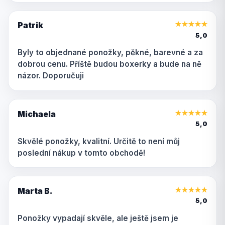
Patrik
★
★
★
★
★
5,0
Byly to objednané ponožky, pěkné, barevné a za
dobrou cenu. Příště budou boxerky a bude na ně
názor. Doporučuji
Michaela
★
★
★
★
★
5,0
Skvělé ponožky, kvalitní. Určitě to není můj
poslední nákup v tomto obchodě!
Marta B.
★
★
★
★
★
5,0
Ponožky vypadají skvěle, ale ještě jsem je