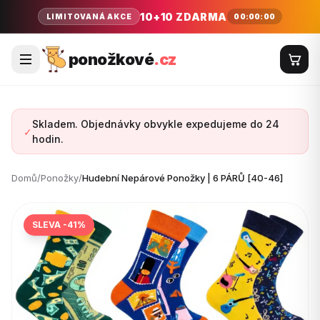
10+10 ZDARMA
00:00:00
LIMITOVANÁ AKCE
ponožkové
.cz
Skladem. Objednávky obvykle expedujeme do 24
✓
hodin.
Domů
/
Ponožky
/
Hudební Nepárové Ponožky | 6 PÁRŮ [40-46]
SLEVA -41%