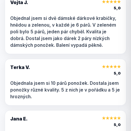
Vojta J.
★
★
★
★
★
5,0
Objednal jsem si dvě dámské dárkové krabičky,
hnědou a zelenou, v každé je 6 párů. V zeleném
poli bylo 5 párů, jeden pár chyběl. Kvalita je
dobrá. Dostal jsem jako dárek 2 páry nízkých
dámských ponožek. Balení vypadá pěkně.
Terka V.
★
★
★
★
★
5,0
Objednala jsem si 10 párů ponožek. Dostala jsem
ponožky různé kvality. 5 z nich je v pořádku a 5 je
hrozných.
Jana E.
★
★
★
★
★
5,0