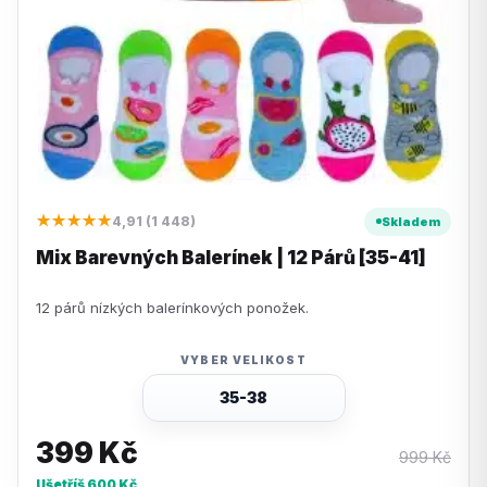
★★★★★
4,91 (1 448)
Skladem
Mix Barevných Balerínek | 12 Párů [35-41]
12 párů nízkých balerínkových ponožek.
VYBER VELIKOST
35-38
399
Kč
999
Kč
Ušetříš
600
Kč