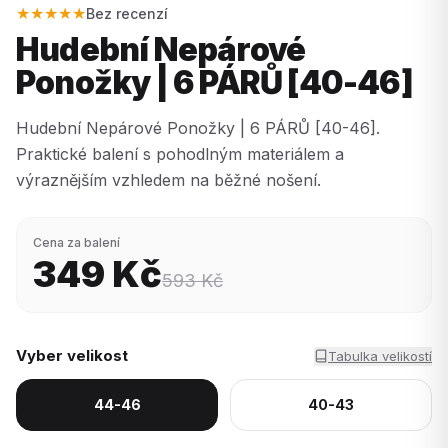
★★★★★
Bez recenzí
Hudební Nepárové
Ponožky | 6 PÁRŮ [40-46]
Hudební Nepárové Ponožky | 6 PÁRŮ [40-46].
Praktické balení s pohodlným materiálem a
výraznějším vzhledem na běžné nošení.
Cena za balení
349
Kč
593
Kč
Vyber velikost
Tabulka velikostí
44-46
40-43