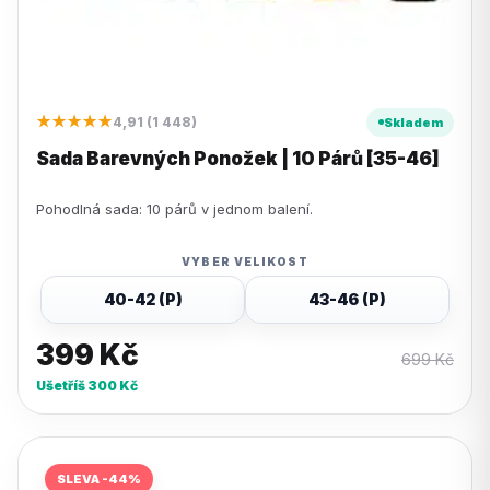
★★★★★
4,91 (1 448)
Skladem
Sada Barevných Ponožek | 10 Párů [35-46]
Pohodlná sada: 10 párů v jednom balení.
VYBER VELIKOST
40-42 (P)
43-46 (P)
399
Kč
699
Kč
Ušetříš
300
Kč
SLEVA -44%