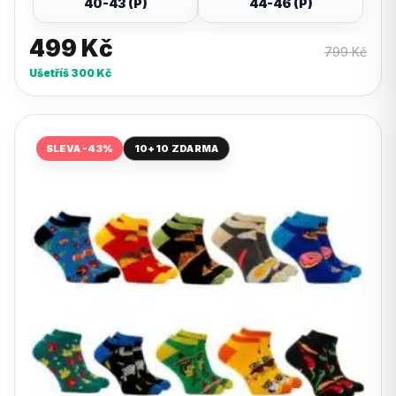
40-43 (P)
44-46 (P)
499
Kč
799
Kč
Ušetříš
300
Kč
SLEVA -43%
10+10 ZDARMA