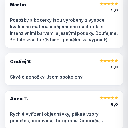
Martin
★
★
★
★
★
5,0
Ponožky a boxerky jsou vyrobeny z vysoce
kvalitního materiálu příjemného na dotek, s
intenzivními barvami a jasnými potisky. Doufejme,
že tato kvalita zůstane i po několika vyprání:)
Ondřej V.
★
★
★
★
★
5,0
Skvělé ponožky. Jsem spokojený
Anna T.
★
★
★
★
★
5,0
Rychlé vyřízení objednávky, pěkné vzory
ponožek, odpovídají fotografii. Doporučuji.