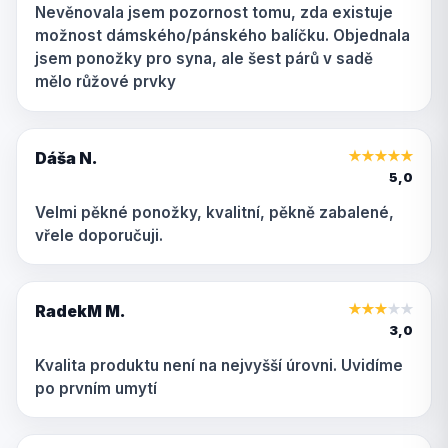
Nevěnovala jsem pozornost tomu, zda existuje
možnost dámského/pánského balíčku. Objednala
jsem ponožky pro syna, ale šest párů v sadě
mělo růžové prvky
Dáša N.
★
★
★
★
★
5,0
Velmi pěkné ponožky, kvalitní, pěkně zabalené,
vřele doporučuji.
RadekM M.
★
★
★
★
★
3,0
Kvalita produktu není na nejvyšší úrovni. Uvidíme
po prvním umytí