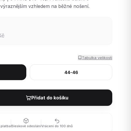
výraznějším vzhledem na běžné nošení.
Kč
Tabulka velikostí
44-46
Přidat do košíku
platba
Bleskové odeslání
Vrácení do 100 dnů