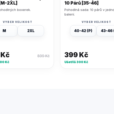
[M-2XL]
10 Párů [35-46]
ohodlných boxerek.
Pohodlná sada: 10 párů v jedn
balení.
VYBER VELIKOST
VYBER VELIKOST
M
2XL
40-42 (P)
43-46 
9
Kč
399
Kč
899
Kč
00
Kč
Ušetříš
300
Kč