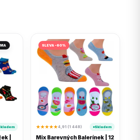
RMA
SLEVA -60%
★★★★★
4,91 (1 448)
Skladem
Skladem
ek |
Mix Barevných Balerínek | 12