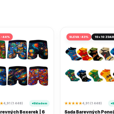
A -44%
SLEVA -43%
10+10 ZDA
★
★★★★★
4,91 (1 448)
4,91 (1 448)
Skladem
revných Boxerek | 6
Sada Barevných Ponož