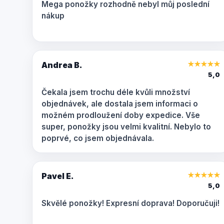
Mega ponožky rozhodně nebyl můj poslední
nákup
Andrea B.
★
★
★
★
★
5,0
Čekala jsem trochu déle kvůli množství
objednávek, ale dostala jsem informaci o
možném prodloužení doby expedice. Vše
super, ponožky jsou velmi kvalitní. Nebylo to
poprvé, co jsem objednávala.
Pavel E.
★
★
★
★
★
5,0
Skvělé ponožky! Expresní doprava! Doporučuji!