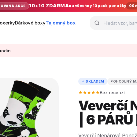
10+10 ZDARMA
na všechny 10pack ponožky
00:
TOVANÁ AKCE
oxerky
Dárkové boxy
Tajemný box
hodin.
✓ SKLADEM
POHODLNÝ M
★★★★★
Bez recenzí
Veverčí 
| 6 PÁRŮ
Veverčí Nepárové Ponožk