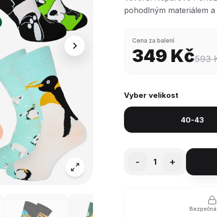
pohodlným materiálem a 
Cena za balení
349
Kč
593
Vyber velikost
40-43
-
+
1
Bezpečná 