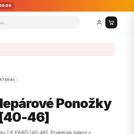
00:00
ATERIÁL
Nepárové Ponožky
 [40-46]
y | 6 PÁRŮ [40-46]. Praktické balení s