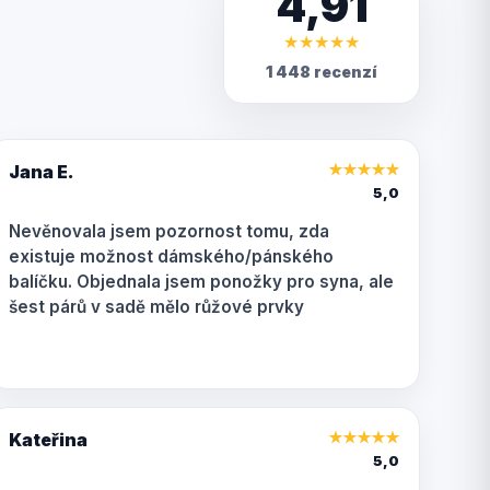
4,91
★
★
★
★
★
1 448 recenzí
Jana E.
★
★
★
★
★
5,0
Nevěnovala jsem pozornost tomu, zda
existuje možnost dámského/pánského
balíčku. Objednala jsem ponožky pro syna, ale
šest párů v sadě mělo růžové prvky
Kateřina
★
★
★
★
★
5,0