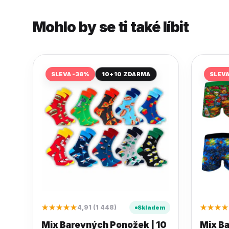
Mohlo by se ti také líbit
SLEVA -38%
10+10 ZDARMA
SLEV
★★★★★
★★★★
4,91 (1 448)
Skladem
Mix Barevných Ponožek | 10
Mix Ba