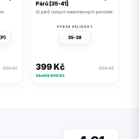
Párů [35-41]
om
12 párů nízkých balerínkových ponožek.
VYBER VELIKOST
(P)
35-38
399
Kč
699
Kč
999
Kč
Ušetříš
600
Kč