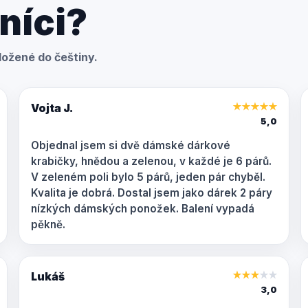
níci?
ožené do češtiny.
Vojta J.
★
★
★
★
★
5,0
Objednal jsem si dvě dámské dárkové
krabičky, hnědou a zelenou, v každé je 6 párů.
V zeleném poli bylo 5 párů, jeden pár chyběl.
Kvalita je dobrá. Dostal jsem jako dárek 2 páry
nízkých dámských ponožek. Balení vypadá
pěkně.
Lukáš
★
★
★
★
★
3,0