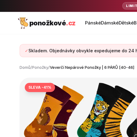
LIMI
ponožkové
.cz
Pánské
Dámské
Dětské
B
✓
Skladem. Objednávky obvykle expedujeme do 24 
Domů
/
Ponožky
/
Veverčí Nepárové Ponožky | 6 PÁRŮ [40-46]
SLEVA -41%