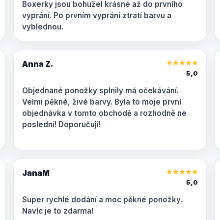
Boxerky jsou bohužel krásné až do prvního
vyprání. Po prvním vyprání ztratí barvu a
vyblednou.
Anna Z.
★
★
★
★
★
5,0
Objednané ponožky splnily má očekávání.
Velmi pěkné, živé barvy. Byla to moje první
objednávka v tomto obchodě a rozhodně ne
poslední! Doporučuji!
JanaM
★
★
★
★
★
5,0
Super rychlé dodání a moc pěkné ponožky.
Navíc je to zdarma!