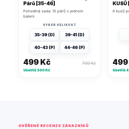
Párů [35-46]
KUSŮ 
Pohodlná sada: 10 párů v jednom
6 kusů p
balení.
VYBER VELIKOST
35-39 (D)
39-41 (D)
40-43 (P)
44-46 (P)
499
Kč
49
799
Kč
Ušetříš
300
Kč
Ušetříš
4
OVĚŘENÉ RECENZE ZÁKAZNÍKŮ